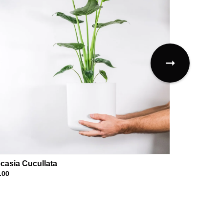
➞
casia Cucullata
Asplenium 
.00
€41.00