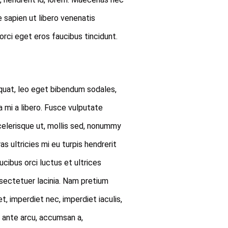
 sapien ut libero venenatis
orci eget eros faucibus tincidunt.
uat, leo eget bibendum sodales,
a mi a libero. Fusce vulputate
celerisque ut, mollis sed, nonummy
s ultricies mi eu turpis hendrerit
aucibus orci luctus et ultrices
nsectetuer lacinia. Nam pretium
et, imperdiet nec, imperdiet iaculis,
r ante arcu, accumsan a,