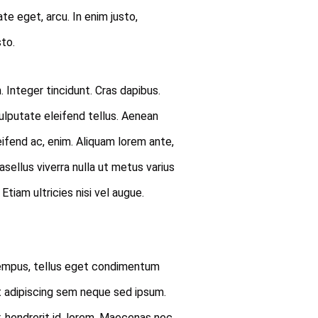
ate eget, arcu. In enim justo,
sto.
 Integer tincidunt. Cras dapibus.
lputate eleifend tellus. Aenean
leifend ac, enim. Aliquam lorem ante,
hasellus viverra nulla ut metus varius
tiam ultricies nisi vel augue.
empus, tellus eget condimentum
t adipiscing sem neque sed ipsum.
r, hendrerit id, lorem. Maecenas nec