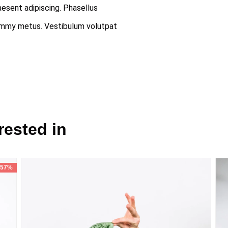
aesent adipiscing. Phasellus
ummy metus. Vestibulum volutpat
rested in
 57%