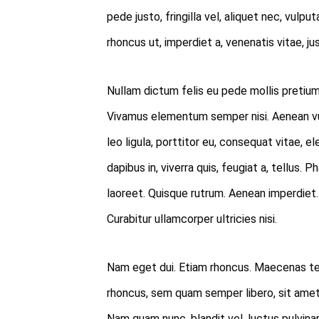
pede justo, fringilla vel, aliquet nec, vulput
rhoncus ut, imperdiet a, venenatis vitae, ju
Nullam dictum felis eu pede mollis pretium.
Vivamus elementum semper nisi. Aenean vu
leo ligula, porttitor eu, consequat vitae, e
dapibus in, viverra quis, feugiat a, tellus. P
laoreet. Quisque rutrum. Aenean imperdiet. E
Curabitur ullamcorper ultricies nisi.
Nam eget dui. Etiam rhoncus. Maecenas t
rhoncus, sem quam semper libero, sit ame
Nam quam nunc, blandit vel, luctus pulvina